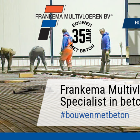
Door
naar
de
H
hoofd
inhoud
Frankema Multivl
Specialist in bet
#bouwenmetbeton