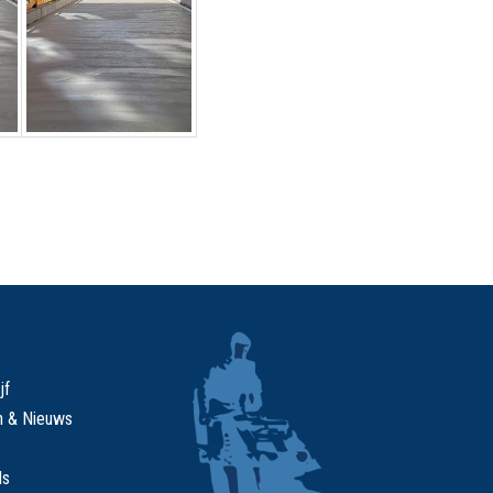
jf
n & Nieuws
ds