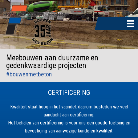
Door
naar
de
hoofd
inhoud
Meebouwen aan duurzame en
gedenkwaardige projecten
#bouwenmetbeton
CERTIFICERING
Kwaliteit staat hoog in het vaandel, daarom besteden we veel
aandacht aan certificering.
Het behalen van certificering is voor ons een goede toetsing en
bevestiging van aanwezige kunde en kwaliteit.