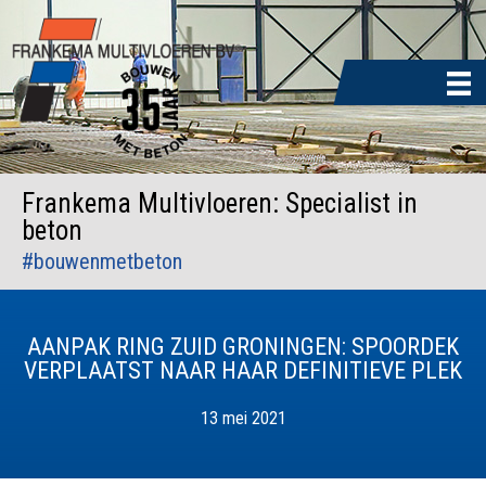
Door
naar
de
hoofd
inhoud
Frankema Multivloeren: Specialist in
beton
#bouwenmetbeton
AANPAK RING ZUID GRONINGEN: SPOORDEK
VERPLAATST NAAR HAAR DEFINITIEVE PLEK
13 mei 2021