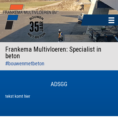
Door
naar
de
hoofd
inhoud
Frankema Multivloeren: Specialist in
beton
#bouwenmetbeton
ADSGG
tekst komt hier