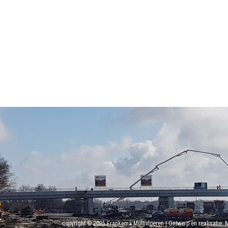
copyright © 2025 Frankema Multivloeren | Ontwerp en realisatie: