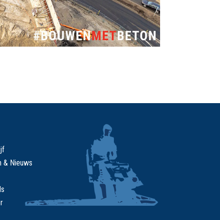
jf
n & Nieuws
ds
r