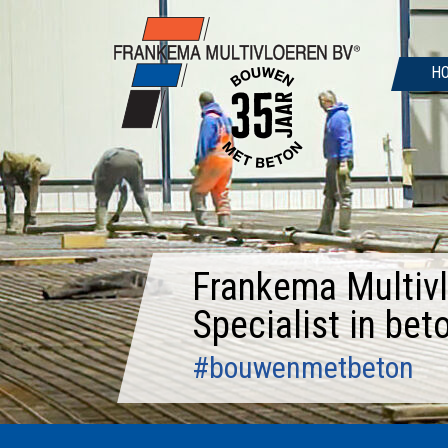
Door
naar
de
H
hoofd
inhoud
Frankema Multivl
Specialist in bet
#bouwenmetbeton