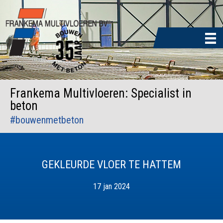
Door
naar
de
hoofd
inhoud
Frankema Multivloeren: Specialist in
beton
#bouwenmetbeton
GEKLEURDE VLOER TE HATTEM
17 jan 2024