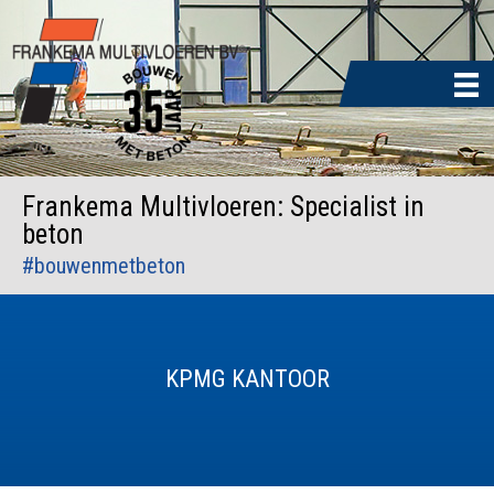
Door
naar
de
hoofd
inhoud
Frankema Multivloeren: Specialist in
beton
#bouwenmetbeton
KPMG KANTOOR