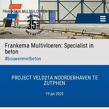
Door
naar
de
hoofd
inhoud
Frankema Multivloeren: Specialist in
beton
#bouwenmetbeton
PROJECT VELD21A NOORDERHAVEN TE
ZUTPHEN
19 jun 2023