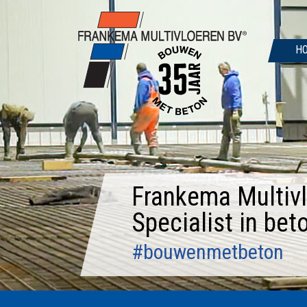
Door
naar
de
H
hoofd
inhoud
Frankema Multivl
Specialist in bet
#bouwenmetbeton