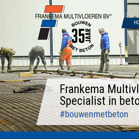
Door
naar
de
H
hoofd
inhoud
Frankema Multivl
Specialist in bet
#bouwenmetbeton