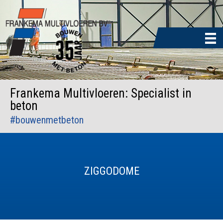
Door
naar
de
hoofd
inhoud
Frankema Multivloeren: Specialist in
beton
#bouwenmetbeton
ZIGGODOME